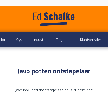
Horti
Systemen Industrie
Projecten
Klantverhalen
Javo potten ontstapelaar
Javo lpoG pottenontstapelaar inclusief besturing.